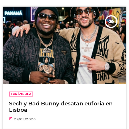
insert_link
FARÁNDULA
Sech y Bad Bunny desatan euforia en
Lisboa
today
29/05/2026