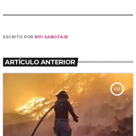
ESCRITO POR
RIYI SABOTAJE
ARTÍCULO ANTERIOR
insert_link