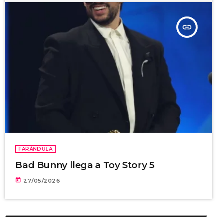
insert_link
FARÁNDULA
Bad Bunny llega a Toy Story 5
today
27/05/2026