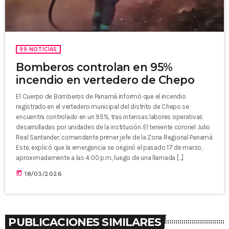
99 NOTICIAS
Bomberos controlan en 95%
incendio en vertedero de Chepo
El Cuerpo de Bomberos de Panamá informó que el incendio
registrado en el vertedero municipal del distrito de Chepo se
encuentra controlado en un 95%, tras intensas labores operativas
desarrolladas por unidades de la institución. El teniente coronel Julio
Real Santander, comandante primer jefe de la Zona Regional Panamá
Este, explicó que la emergencia se originó el pasado 17 de marzo,
aproximadamente a las 4:00 p.m., luego de una llamada […]
today
18/03/2026
PUBLICACIONES SIMILARES