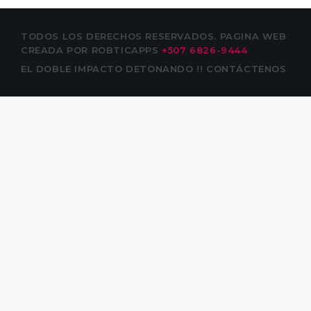
TODOS LOS DERECHOS RESERVADOS. PAGINA WEB
CREADA POR ROBTICAPPS
+507 6826-9444
EL DOBLE IMPACTO
DETONANDO !!
CONTÁCTENOS