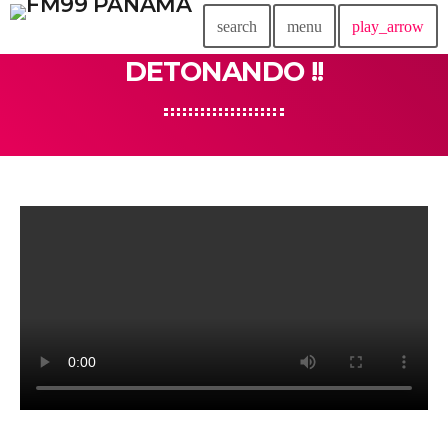
search
menu
play_arrow
DETONANDO !!