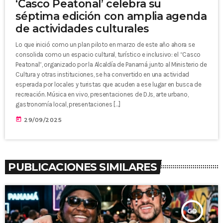
‘Casco Peatonal’ celebra su
séptima edición con amplia agenda
de actividades culturales
Lo que inició como un plan piloto en marzo de este año ahora se
consolida como un espacio cultural, turístico e inclusivo: el “Casco
Peatonal”, organizado por la Alcaldía de Panamá junto al Ministerio de
Cultura y otras instituciones, se ha convertido en una actividad
esperada por locales y turistas que acuden a ese lugar en busca de
recreación. Música en vivo, presentaciones de DJs, arte urbano,
gastronomía local, presentaciones […]
today
29/09/2025
PUBLICACIONES SIMILARES
insert_link