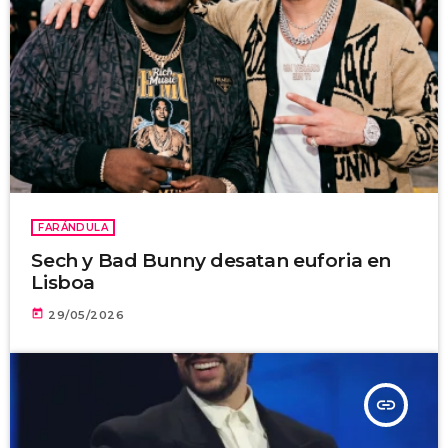
FARÁNDULA
Sech y Bad Bunny desatan euforia en
Lisboa
today
29/05/2026
insert_link