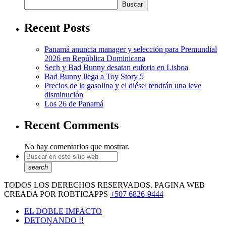
Buscar
Recent Posts
Panamá anuncia manager y selección para Premundial
2026 en República Dominicana
Sech y Bad Bunny desatan euforia en Lisboa
Bad Bunny llega a Toy Story 5
Precios de la gasolina y el diésel tendrán una leve
disminución
Los 26 de Panamá
Recent Comments
No hay comentarios que mostrar.
search
TODOS LOS DERECHOS RESERVADOS. PAGINA WEB
CREADA POR ROBTICAPPS
+507 6826-9444
EL DOBLE IMPACTO
DETONANDO !!