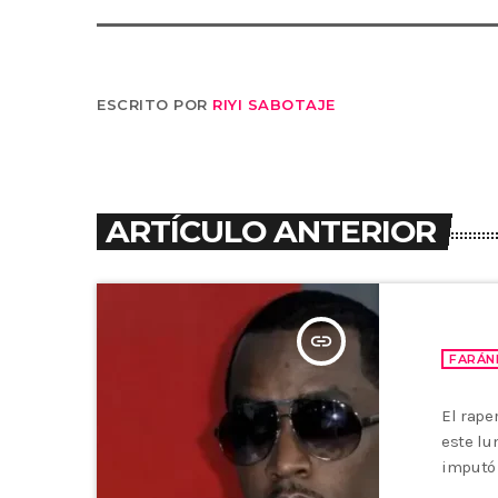
ESCRITO POR
RIYI SABOTAJE
ARTÍCULO ANTERIOR
insert_link
FARÁN
El rape
este lu
imputó 
caso po