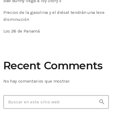
Bad Bunny llega a Toy Story 5
Precios de la gasolina y el diésel tendrán una leve
disminución
Los 26 de Panamá
Recent Comments
No hay comentarios que mostrar.
search