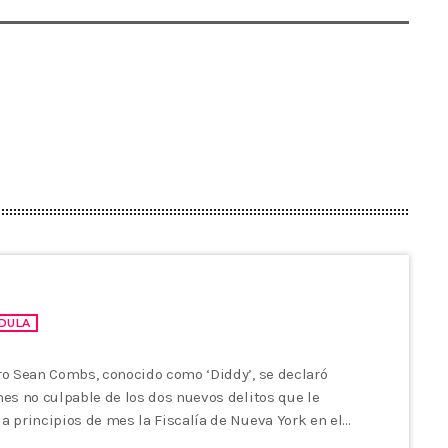
DULA
ro Sean Combs, conocido como ‘Diddy’, se declaró
nes no culpable de los dos nuevos delitos que le
a principios de mes la Fiscalía de Nueva York en el
r crimen organizado, tráfico sexual y trata, que irá a