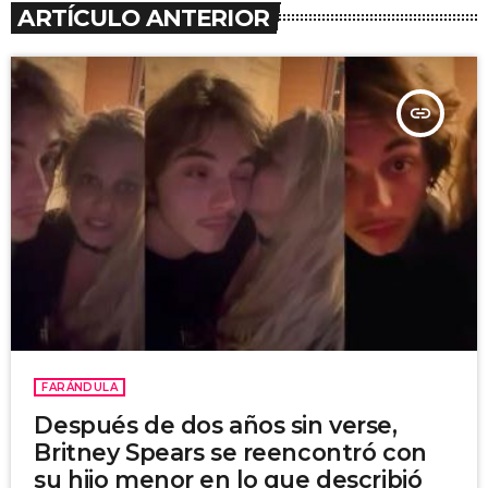
ARTÍCULO ANTERIOR
insert_link
FARÁNDULA
Después de dos años sin verse,
Britney Spears se reencontró con
su hijo menor en lo que describió