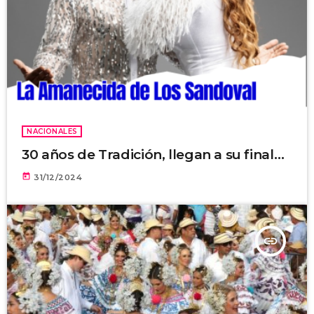
NACIONALES
30 años de Tradición, llegan a su final…
today
31/12/2024
insert_link