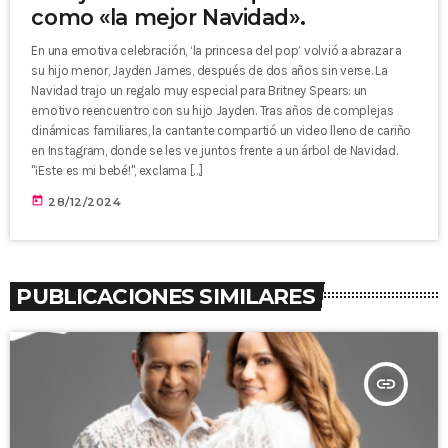
como «la mejor Navidad».
En una emotiva celebración, ‘la princesa del pop’ volvió a abrazar a
su hijo menor, Jayden James, después de dos años sin verse. La
Navidad trajo un regalo muy especial para Britney Spears: un
emotivo reencuentro con su hijo Jayden. Tras años de complejas
dinámicas familiares, la cantante compartió un video lleno de cariño
en Instagram, donde se les ve juntos frente a un árbol de Navidad.
"¡Este es mi bebé!", exclama […]
today
28/12/2024
PUBLICACIONES SIMILARES
insert_link