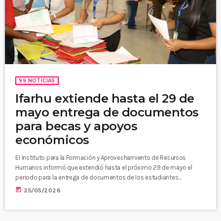
99 NOTICIAS
Ifarhu extiende hasta el 29 de
mayo entrega de documentos
para becas y apoyos
económicos
El Instituto para la Formación y Aprovechamiento de Recursos
Humanos informó que extendió hasta el próximo 29 de mayo el
periodo para la entrega de documentos de los estudiantes
preseleccionados en el Concurso General y el Programa de Apoyo
today
25/05/2026
Económico para Estudiantes con Discapacidad. La entidad detalló
que la jornada de recepción de documentos culminó exitosamente
a nivel nacional, alcanzando a un total de 131,697 estudiantes