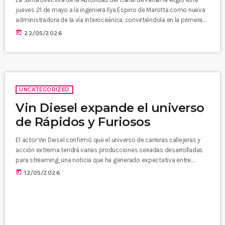
jueves 21 de mayo a la ingeniera Ilya Espino de Marotta como nueva
administradora de la vía interoceánica, convirtiéndola en la primera
mujer en asumir el cargo en la historia del Canal. La información la
today
22/05/2026
dio a conocer en su cuenta de X el presidente de la República, José
Raúl Mulino.
UNCATEGORIZED
Vin Diesel expande el universo
de Rápidos y Furiosos
El actor Vin Diesel confirmó que el universo de carreras callejeras y
acción extrema tendrá varias producciones seriadas desarrolladas
para streaming, una noticia que ha generado expectativa entre
millones de seguidores de la saga alrededor del mundo. El anuncio
today
12/05/2026
fue realizado durante una presentación de NBCUniversal en Nueva
York, donde Diesel reveló que la plataforma Peacock trabaja
oficialmente en nuevas historias basadas en la reconocida
franquicia cinematográfica. El intérprete también […]