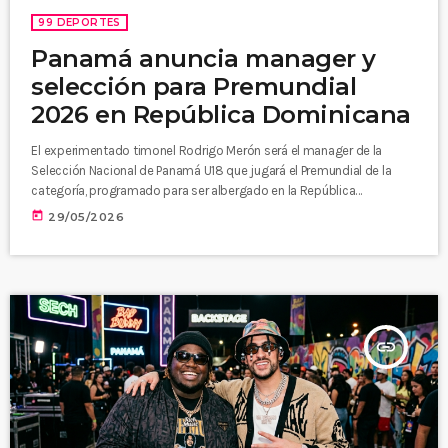
99 DEPORTES
Panamá anuncia manager y
selección para Premundial
2026 en República Dominicana
El experimentado timonel Rodrigo Merón será el manager de la
Selección Nacional de Panamá U18 que jugará el Premundial de la
categoría, programado para ser albergado en la República
Dominicana, informa la Federación Panameña de Béisbol (Fedebeis).
today
29/05/2026
insert_link