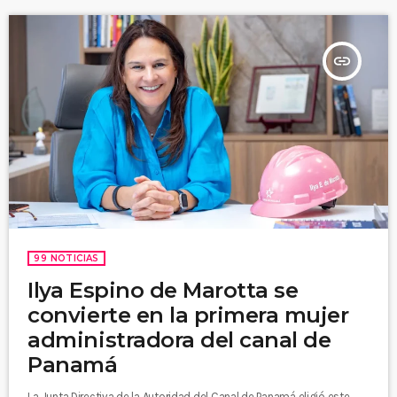
preseleccionados.
insert_link
99 NOTICIAS
Ilya Espino de Marotta se
convierte en la primera mujer
administradora del canal de
Panamá
La Junta Directiva de la Autoridad del Canal de Panamá eligió este