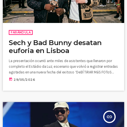
FARÁNDULA
Sech y Bad Bunny desatan
euforia en Lisboa
La presentación ocurrió ante miles de asistentes que llenaron por
completo el Estádio da Luz, escenario que volvió a registrar entradas
agotadas en una nueva fecha del exitoso “DeBÍ TiRAR MáS FOToS
World Tour”. La inesperada participación de Sech se produjo durante
today
29/05/2026
la dinámica de la “canción sorpresa”, un segmento exclusivo que
Bad Bunny ha convertido en uno de los principales atractivos de la
gira mundial. La aparición del artista […]
insert_link