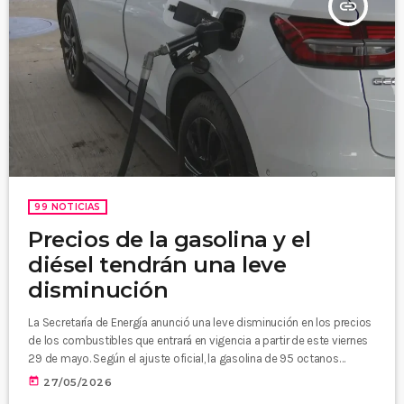
insert_link
99 NOTICIAS
Precios de la gasolina y el
diésel tendrán una leve
disminución
La Secretaría de Energía anunció una leve disminución en los precios
de los combustibles que entrará en vigencia a partir de este viernes
29 de mayo. Según el ajuste oficial, la gasolina de 95 octanos
registrará una disminución de 0.02 centavos, por lo que su precio
today
27/05/2026
quedará en 1.34 por litro. En tanto, la gasolina de 91 octanos bajará