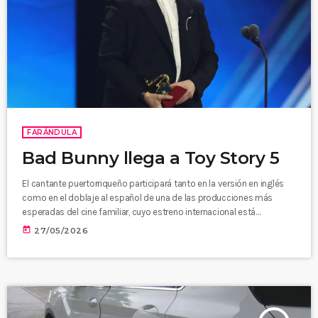
FARÁNDULA
Bad Bunny llega a Toy Story 5
El cantante puertorriqueño participará tanto en la versión en inglés
como en el doblaje al español de una de las producciones más
esperadas del cine familiar, cuyo estreno internacional está
programado para el 17 de junio de 2026. La nueva entrega marcará el
today
27/05/2026
regreso de personajes históricos como Woody, Buzz Lightyear y
Jessie, figuras que durante décadas han consolidado a la saga
como uno de los fenómenos más exitosos de […]