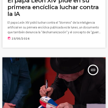
El papa León XIV pide en su
primera encíclica luchar contra
la IA
El papa León XIV pidió luchar contra el "dominio" de la inteligencia
artificial en su primera encíclica publicada este lunes, un documento
que también denuncia la "deshumanización" y el concepto de "guerra
justa". El texto de 130 páginas, llamado "Magnifica Humanitas"
today
25/05/2026
("Magnífica humanidad"), aborda multitud de cuestiones, como el
retraso de la Iglesia en condenar la esclavitud o el impacto de la IA en
el medio ambiente.
insert_link