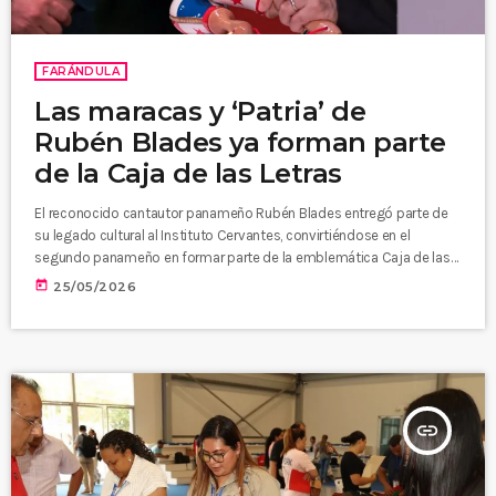
FARÁNDULA
Las maracas y ‘Patria’ de
Rubén Blades ya forman parte
de la Caja de las Letras
El reconocido cantautor panameño Rubén Blades entregó parte de
su legado cultural al Instituto Cervantes, convirtiéndose en el
segundo panameño en formar parte de la emblemática Caja de las
Letras, espacio que resguarda objetos y documentos de
today
25/05/2026
destacadas figuras de la cultura hispana. El acto se realizó como
cierre de la más reciente edición del Centroamérica Cuenta en
Panamá, tras cinco días de encuentros dedicados a la literatura, el
pensamiento […]
insert_link