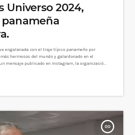
ss Universo 2024,
ra panameña
a.
fue engalanada con el traje típico panameño por
os más hermosos del mundo y galardonado en el
 un mensaje publicado en Instagram, la organización
tura panameña en el marco del Día Internacional del
insert_link