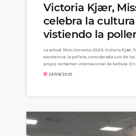
Victoria Kjær, Mi
celebra la cultu
vistiendo la poller
La actual Miss Universo 2024, Victoria Kjær, 
excelencia: la pollera, considerada uno de l
propio certamen internacional de belleza. En
Miss Universo destacó este símbolo de la cul
23/08/2025
today
Folclore.